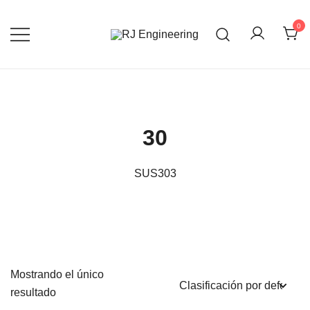
Saltar
al
0
contenido
3D Print and Scan, CNC/Lathe
RJ Engineering
Machining, TIG Welding, Metal Casting
30
SUS303
Mostrando el único
resultado