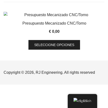
Presupuesto Mecanizado CNC/Torno
€
0,00
Este
SELECCIONE OPCIONES
producto
tiene
múltiples
variantes.
Las
Copyright © 2026, RJ Engineering. All rights reserved
opciones
se
pueden
elegir
Spanish
en