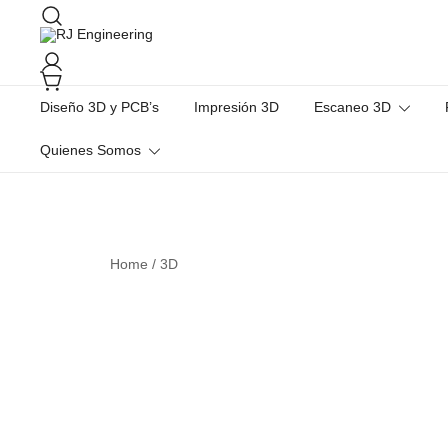
Saltar
al
contenido
3D Print and Scan, CNC/Lathe Machining, TIG Welding, Metal C
RJ Engineering
Diseño 3D y PCB’s
Impresión 3D
Escaneo 3D
Quienes Somos
Home
/
3D