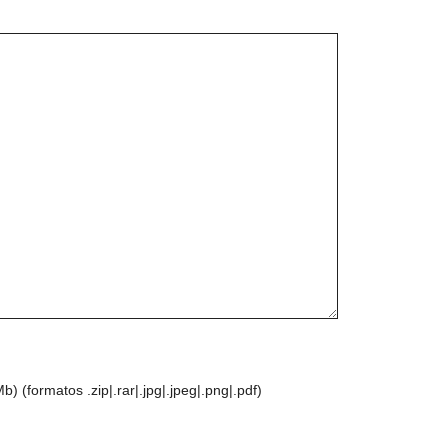
) (formatos .zip|.rar|.jpg|.jpeg|.png|.pdf)