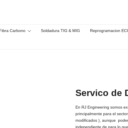
asting
Fibra Carbono
Soldadura TIG & MIG
Reprogramacion EC
Servico de 
En RJ Engineering somos exp
principalmente para el secto
modificados ), aunque podem
independiente de para lo que