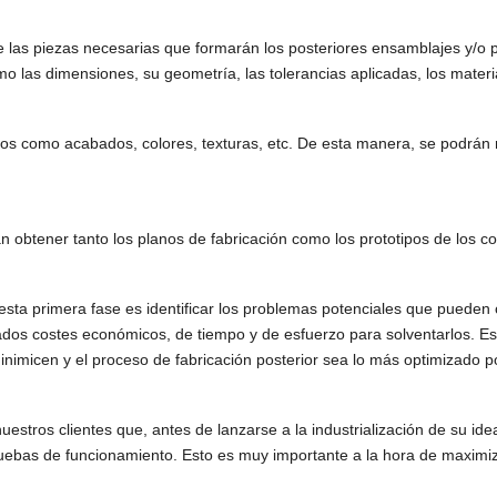
las piezas necesarias que formarán los posteriores ensamblajes y/o pr
o las dimensiones, su geometría, las tolerancias aplicadas, los materia
s como acabados, colores, texturas, etc. De esta manera, se podrán re
rán obtener tanto los planos de fabricación como los prototipos de los
sta primera fase es identificar los problemas potenciales que pueden 
ados costes económicos, de tiempo y de esfuerzo para solventarlos. Es vi
nimicen y el proceso de fabricación posterior sea lo más optimizado po
stros clientes que, antes de lanzarse a la industrialización de su ide
pruebas de funcionamiento. Esto es muy importante a la hora de maximiz