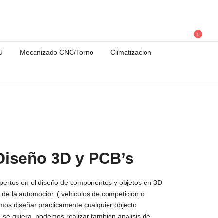
0
U
Mecanizado CNC/Torno
Climatizacion
Diseño 3D y PCB’s
ertos en el diseño de componentes y objetos en 3D,
r de la automocion ( vehiculos de competicion o
os diseñar practicamente cualquier objecto
 se quiera, podemos realizar tambien analisis de