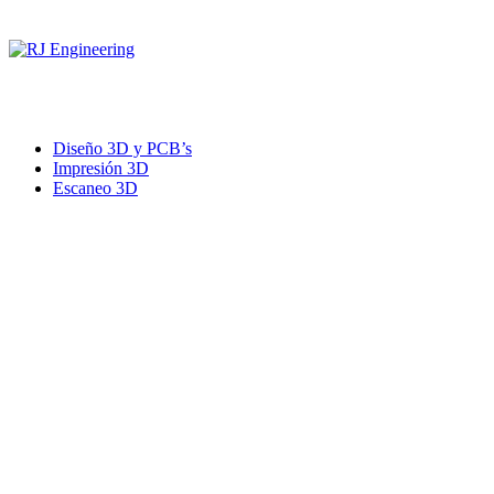
Saltar
al
contenido
RJ Engineering
3D Print and Scan, CNC/Lathe Machining, TIG Welding, Metal Cast
Diseño 3D y PCB’s
Impresión 3D
Escaneo 3D