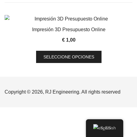
Impresión 3D Presupuesto Online
€
1,00
Este
SELECCIONE OPCIONES
producto
tiene
múltiples
variantes.
Las
Copyright © 2026, RJ Engineering. All rights reserved
opciones
se
pueden
elegir
Spanish
en