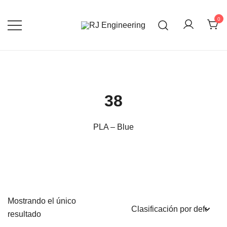
Saltar
al
0
contenido
3D Print and Scan, CNC/Lathe
RJ Engineering
Machining, TIG Welding, Metal Casting
38
PLA – Blue
Mostrando el único
resultado