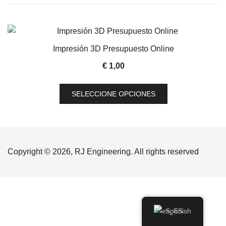
Impresión 3D Presupuesto Online
€
1,00
Este
SELECCIONE OPCIONES
producto
tiene
múltiples
variantes.
Las
Copyright © 2026, RJ Engineering. All rights reserved
opciones
se
pueden
elegir
Spanish
en