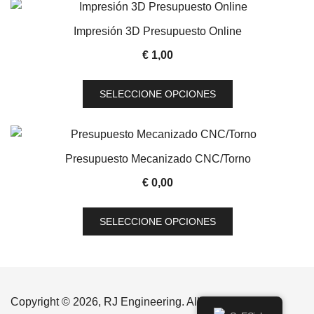
Impresión 3D Presupuesto Online
€
1,00
Este
SELECCIONE OPCIONES
producto
tiene
múltiples
variantes.
Presupuesto Mecanizado CNC/Torno
Las
€
0,00
opciones
se
Este
SELECCIONE OPCIONES
pueden
producto
elegir
tiene
en
múltiples
la
variantes.
página
Las
Copyright © 2026, RJ Engineering. All rights reserved