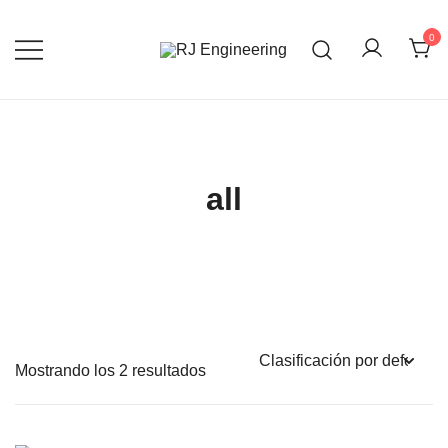
Saltar
al
0
contenido
3D Print and Scan, CNC/Lathe
RJ Engineering
Machining, TIG Welding, Metal Casting
all
Mostrando los 2 resultados