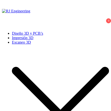
Saltar
al
contenido
RJ Engineering
3D Print and Scan, CNC/Lathe Machining, TIG Welding, Metal
0
Casting
Diseño 3D y PCB’s
Impresión 3D
Escaneo 3D