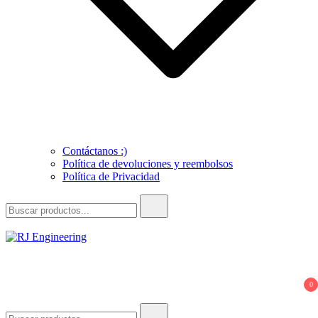
Contáctanos :)
Política de devoluciones y reembolsos
Política de Privacidad
Buscar:
RJ Engineering
3D Print and Scan, CNC/Lathe Machining, TIG Welding, Metal
Casting
0
Buscar: